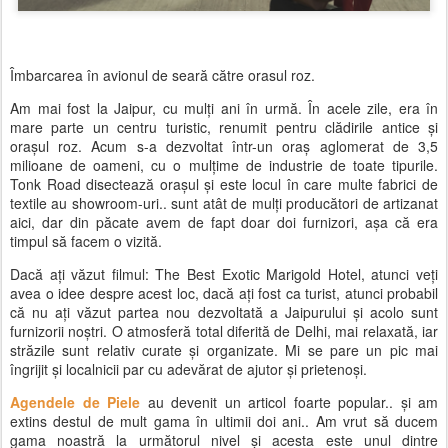
Îmbarcarea în avionul de seară către orasul roz.
Am mai fost la Jaipur, cu mulți ani în urmă. În acele zile, era în
mare parte un centru turistic, renumit pentru clădirile antice și
orașul roz. Acum s-a dezvoltat într-un oraș aglomerat de 3,5
milioane de oameni, cu o mulțime de industrie de toate tipurile.
Tonk Road disectează orașul și este locul în care multe fabrici de
textile au showroom-uri.. sunt atât de mulți producători de artizanat
aici, dar din păcate avem de fapt doar doi furnizori, așa că era
timpul să facem o vizită.
Dacă ați văzut filmul: The Best Exotic Marigold Hotel, atunci veți
avea o idee despre acest loc, dacă ați fost ca turist, atunci probabil
că nu ați văzut partea nou dezvoltată a Jaipurului și acolo sunt
furnizorii noștri. O atmosferă total diferită de Delhi, mai relaxată, iar
străzile sunt relativ curate și organizate. Mi se pare un pic mai
îngrijit și localnicii par cu adevărat de ajutor și prietenoși.
Agendele de Piele
au devenit un articol foarte popular.. și am
extins destul de mult gama în ultimii doi ani.. Am vrut să ducem
gama noastră la următorul nivel și acesta este unul dintre