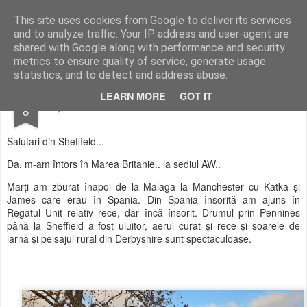
AWGifts România
This site uses cookies from Google to deliver its services
and to analyze traffic. Your IP address and user-agent are
Home
shared with Google along with performance and security
metrics to ensure quality of service, generate usage
statistics, and to detect and address abuse.
DEC
LEARN MORE
GOT IT
Știrile lui David AW: Acasă de Crăciun.
8
Salutari din Sheffield...
Da, m-am întors în Marea Britanie.. la sediul AW..
Marți am zburat înapoi de la Malaga la Manchester cu Katka și
James care erau în Spania. Din Spania însorită am ajuns în
Regatul Unit relativ rece, dar încă însorit. Drumul prin Pennines
până la Sheffield a fost uluitor, aerul curat și rece și soarele de
iarnă și peisajul rural din Derbyshire sunt spectaculoase.