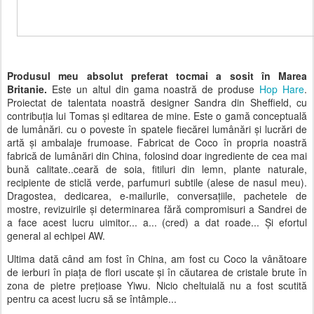
Produsul meu absolut preferat tocmai a sosit în Marea
Britanie.
Este un altul din gama noastră de produse
Hop Hare
.
Proiectat de talentata noastră designer Sandra din Sheffield, cu
contribuția lui Tomas și editarea de mine. Este o gamă conceptuală
de lumânări. cu o poveste în spatele fiecărei lumânări și lucrări de
artă și ambalaje frumoase. Fabricat de Coco în propria noastră
fabrică de lumânări din China, folosind doar ingrediente de cea mai
bună calitate..ceară de soia, fitiluri din lemn, plante naturale,
recipiente de sticlă verde, parfumuri subtile (alese de nasul meu).
Dragostea, dedicarea, e-mailurile, conversațiile, pachetele de
mostre, revizuirile și determinarea fără compromisuri a Sandrei de
a face acest lucru uimitor... a... (cred) a dat roade... Și efortul
general al echipei AW.
Ultima dată când am fost în China, am fost cu Coco la vânătoare
de ierburi în piața de flori uscate și în căutarea de cristale brute în
zona de pietre prețioase Yiwu. Nicio cheltuială nu a fost scutită
pentru ca acest lucru să se întâmple...