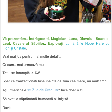
Vă prezentăm.. Îndrăgostiți, Magician, Luna, Diavolul, Soarele,
Leul, Cavalerul Săbiilor.. Explorați
Lumânările Hope Hare cu
Flori și Cristale
.
Vezi mai jos pentru mai multe detalii..
​Oricum.. mai urmează multe..
Totul se întâmplă la AW...
Sper că tranzacționați bine înainte de ziua cea mare, nu mult timp.
12 Zile de Crăciun
Ați urmărit cele
? Încă doar o zi...
Să aveți o săptămână frumoasă și liniștită..
David