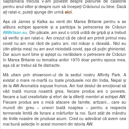
Săptămâna trecută v-am povestit despre planurile de călătorie
pentru anul viitor și despre cum să începeți Crăciunul cu bine. Dacă
ați ratat-o, puteți ajunge din urmă
aici
.
Așa că James și Katka au venit din Marea Britanie pentru a se
alătura echipei spaniole și a participa la petrecerea de Crăciun
AWArtisan.eu
. Din păcate, am avut o criză urâtă de gripă și a trebuit
să verific și am ratat-o. Am crezut că de când am primit primul meu
covid nu am mai răcit de patru ani, nici măcar o răceală.. Nici eu
(din știința mea) nu am avut niciodată covid, așa că puțin ghinionist.
Dar acum sunt bine și aștept cu nerăbdare o petrecere de Crăciun
în Marea Britanie cu tematica anilor 1970 doar pentru epoca mea,
așa că ar trebui să fie distractiv.
Mă uitam prin showroom-ul de la sediul nostru Affinity Park. A
existat o mare re-marfă cu toate produsele noi din India, Nepal și
de la AW-Aromatics expuse frumos. Am fost destul de emoționat să
văd toată munca noastră grea, fiecare produs are o poveste,
fiecare a luat creativitate și efort de la diferiți membri ai echipei AW.
Fiecare produs are o mică afacere de familie, artizani... care au
muncit din greu – uneori toată noaptea – pentru a respecta
termenele limită de livrare a mărfurilor la noi. Sunt atât de mândru
de liniile noastre de produse acum. Cred cu adevărat că avem cea
mai bună selecție în acest moment din istoria AW.