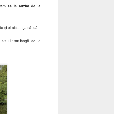
 vrem să le auzim de la
osesc acum în număr mare, sunt colorați,
 atunci când se adună în stoluri pentru a
te o exprimare prea generoasă.
e și el aici.. așa că luăm
tau liniștit lângă lac.. e
Pentru Evidența
JUN
12
Cosmică