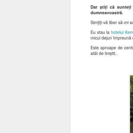
Dar știți că sunteți
dumneavoastră.
Simțiți-vă liber să-mi sc
Eu stau la
hotelul Ken
micul dejun împreună 
Este aproape de centrul
atât de liniștit..
Buddha pe munte
JUL
3
Salutări din nou din