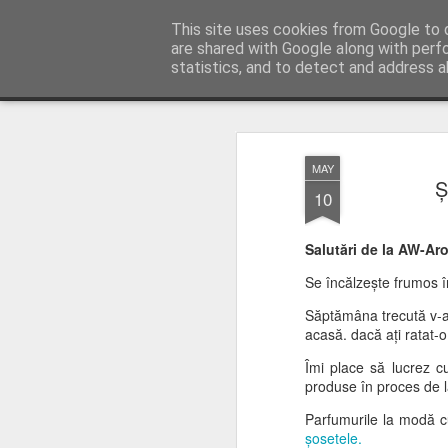
AWGifts România
This site uses cookies from Google to d
are shared with Google along with perf
statistics, and to detect and address a
Magazine
Home
MAY
Ș
10
Salutări de la AW-Aro
Se încălzește frumos în
Săptămâna trecută v-am
acasă. dacă ați ratat-
Îmi place să lucrez c
produse în proces de 
Parfumurile la modă c
șosetele.