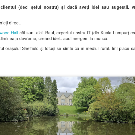
 clientul (deci șeful nostru) și dacă aveți idei sau sugestii,
Asemenea turiștilor care s
gălăgioși și cel mai fericiți
„cânta”.
rieți direct.
De fapt, „a cânta” este poa
wood Hall
cât sunt aici. Raul, expertul nostru IT (din Kuala Lumpur) est
dimineața devreme, creând idei.. apoi mergem la muncă.
 orașului Sheffield și totuși se simte ca în mediul rural. Îmi place să s
O aventură periculoasă
Cea mai lungă zi a
JUN
JUN
26
19
în Mijas
anului și o valiză plină