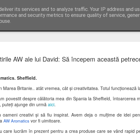
eliver its services and to analyze traffic. Your IP address and u
ormance and security metrics to ensure quality of service, gene
buse.
DEZAMĂG
JUL
tirile AW ale lui David: Să începem această petrec
10
EXTREM 
Salutări din Slovacia
matics. Sheffield.
Ultimele mele zile în Spani
 Marea Britanie.. atât vremea, cât și creativitatea. Totul funcționează 
Aproape de plajă, copacii păr
mari de papagali verzi de m
 povestit despre călătoria mea din Spania la Sheffield, întoarcerea m
roz. Păreau să fie mai mulți
o, puteți ajunge din urmă
aici
.
Inițial, aceștia proveneau 
u oameni creativi și să fiu inspirat. Avem deja o mulțime de idei pen
animale de companie. Unii au
la
vor fi uimitoare.
AW Aromatics
numeroase de-a lungul coas
mod special terenurile de go
u care lucrăm în prezent pentru a crea produse care se vând rapid pe
verdeață din jurul orașelor 