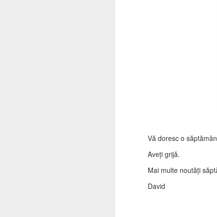
m
Am
no
sp
sp
M
Sa
În
ai
ur
tr
Vă doresc o săptămân
pu
Aveți grijă.
Am
Mai multe noutăți săpt
și
M
David
Ul