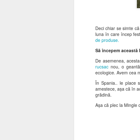
Spania... Sper că sunteți
bine și că vă bucurați de vară.
Ei bine, așa ceva nu vezi în
fiecare zi...
Deci chiar se simte că 
luna în care încep festi
Unul dintre clienții noștri a instalat
de produse.
J
unul dintre Buddha imens de
Să începem această
grădină pe vârful unui munte din
Slovacia. Ni s-a transmis că toate
De asemenea, acesta 
Ei
aprobările și autorizațiile necesare
rucsac
nou, o geant
au fost obținute corect, ceea ce
ecologice. Avem cea m
Va
este întotdeauna plăcut de auzit.
pă
În Spania.. le place 
„p
amestece, așa că în a
si
grădină.
Așa că plec la Mingle 
M
Și
pă