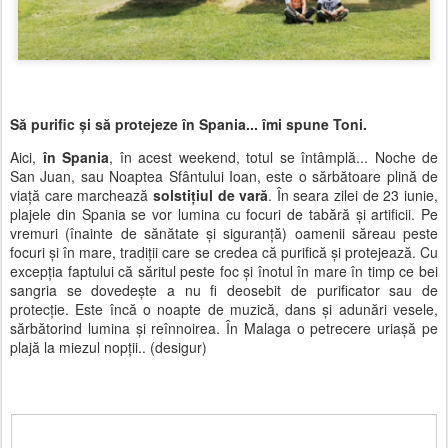
Să purific și să protejeze în Spania... îmi spune Toni.
Aici,
în Spania
, în acest weekend, totul se întâmplă... Noche de
San Juan, sau Noaptea Sfântului Ioan, este o sărbătoare plină de
viață care marchează
solstițiul de vară
. În seara zilei de 23 iunie,
plajele din Spania se vor lumina cu focuri de tabără și artificii. Pe
vremuri (înainte de sănătate și siguranță) oamenii săreau peste
focuri și în mare, tradiții care se credea că purifică și protejează. Cu
excepția faptului că săritul peste foc și înotul în mare în timp ce bei
sangria se dovedește a nu fi deosebit de purificator sau de
protecție. Este încă o noapte de muzică, dans și adunări vesele,
sărbătorind lumina și reînnoirea. În Malaga o petrecere uriașă pe
plajă la miezul nopții.. (desigur)