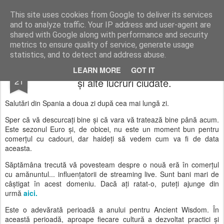
AWGifts România
This site uses cookies from Google to deliver its services
and to analyze traffic. Your IP address and user-agent are
Home
shared with Google along with performance and security
metrics to ensure quality of service, generate usage
statistics, and to detect and address abuse.
Știrile AW ale lui David: Sărituri peste foc
JUN
LEARN MORE
GOT IT
21
și alte lucruri ciudate.
Salutări din Spania a doua zi după cea mai lungă zi.
Sper că vă descurcați bine și că vara vă tratează bine până acum.
Este sezonul Euro și, de obicei, nu este un moment bun pentru
comerțul cu cadouri, dar haideți să vedem cum va fi de data
aceasta.
Săptămâna trecută vă povesteam despre o nouă eră în comerțul
cu amănuntul... influențatorii de streaming live. Sunt bani mari de
câștigat în acest domeniu. Dacă ați ratat-o, puteți ajunge din
urmă
aici.
Este o adevărată perioadă a anului pentru Ancient Wisdom. În
această perioadă, aproape fiecare cultură a dezvoltat practici și