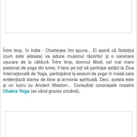
Între timp, în India - Chatterjee îmi spune... Ei speră că Solstițiul
(cum este adesea) va aduce musonul răcoritor și o oarecare
ușurare de la căldură. Între timp, domnul Modi, cel mai mare
pasionat de yoga din lume, îi face pe toți să participe astăzi la Ziua
Internațională de Yoga, participând la sesiuni de yoga în masă care
evidențiază starea de bine și armonia spirituală. Deci, acesta este
și un lucru cu Ancient Wisdom... Consultați covorașele noastre
Chakra Yoga
(se vând grozav oricând).