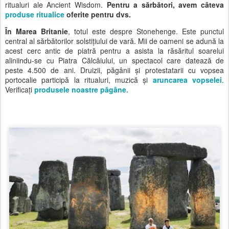
ritualuri ale Ancient Wisdom.
Pentru a sărbători, avem câteva
produse ritualice
oferite pentru dvs.
În Marea Britanie
, totul este despre Stonehenge. Este punctul
central al sărbătorilor solstițiului de vară. Mii de oameni se adună la
acest cerc antic de piatră pentru a asista la răsăritul soarelui
aliniindu-se cu Piatra Călcâiului, un spectacol care datează de
peste 4.500 de ani. Druizii, păgânii și protestatarii cu vopsea
portocalie participă la ritualuri, muzică și
aruncarea vopselei
.
Verificați
produsele noastre păgâne.