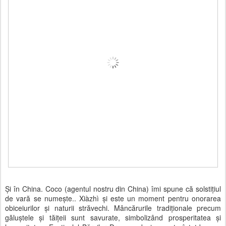
Și în China. Coco (agentul nostru din China) îmi spune că solstițiul
de vară se numește.. Xiàzhì și este un moment pentru onorarea
obiceiurilor și naturii străvechi. Mâncărurile tradiționale precum
găluștele și tăițeii sunt savurate, simbolizând prosperitatea și