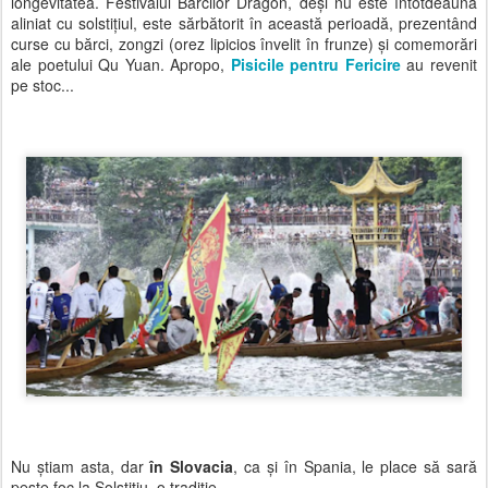
longevitatea. Festivalul Bărcilor Dragon, deși nu este întotdeauna
aliniat cu solstițiul, este sărbătorit în această perioadă, prezentând
curse cu bărci, zongzi (orez lipicios învelit în frunze) și comemorări
ale poetului Qu Yuan. Apropo,
Pisicile pentru Fericire
au revenit
pe stoc...
Nu știam asta, dar
în Slovacia
, ca și în Spania, le place să sară
peste foc la Solstițiu, o tradiție.