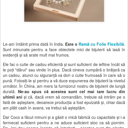
Le-am întâlnit prima dată în India.
Este o
Ramă cu Folie Flexibilă
.
Sunt minunate pentru a face obiectele mici de bijuterii să iasă în
evidență și să arate mult mai frumos.
Ele fac o cutie de cadou eficientă și sunt suficient de ieftine încât să
le poți "dărui" sau vinde în plus. Dacă cineva cumpără o brățară ca
un cadou, atunci cu siguranță va dori o cutie frumoasă în care să o
pună. Folosiți-le și pentru a vă duce expunerea de bijuterii la nivelul
următor. În China, am mers la furnizorul nostru de bijuterii de lungă
durată.
Ne-au spus că acestea sunt cel mai tare lucru din
ultimii ani
și că, dacă vrem să comandăm, trebuie să intrăm pe o
listă de așteptare, deoarece producția a fost epuizată și, chiar dacă
am plăti cash în avans, va trebui să așteptăm.
Dar Coco a făcut minuni și a găsit o mică fabrică cu capacitate și i-a
fermecat suficient pentru a ne aduce suficient stoc ca să pornim.
Da, îmi dau seama înainte să întrebați... acestea sunt din plastic.