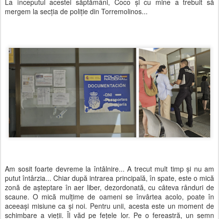
La începutul acestei săptămâni, Coco și cu mine a trebuit să
mergem la secția de poliție din Torremolinos...
Am sosit foarte devreme la întâlnire... A trecut mult timp și nu am
putut întârzia... Chiar după intrarea principală, în spate, este o mică
zonă de așteptare în aer liber, dezordonată, cu câteva rânduri de
scaune. O mică mulțime de oameni se învârtea acolo, poate în
aceeași misiune ca și noi. Pentru unii, acesta este un moment de
schimbare a vieții. Îl văd pe fețele lor. Pe o fereastră, un semn