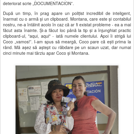
deteriorat scrie „DOCUMENTACION”.
După un timp, în prag apare un polițist incredibil de inteligent,
înarmat cu o armă și un clipboard. Montana, care este și contabilul
nostru, ne-a întâlnit acolo în caz că ar fi existat probleme - ea a mai
făcut asta înainte. Și-a făcut loc până la tip și a înjunghiat practic
clipboard-ul, "aqui, aqui" - iată numele clientului. Apoi îi strigă lui
Coco „vamos!”. I-am spus să meargă, Coco pare că ești prima la
rând. Mă așez să aștept cu răbdare pe un scaun uzat, dar numai
cinci minute mai târziu apar Coco și Montana.