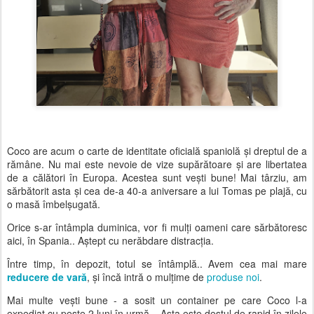
Coco are acum o carte de identitate oficială spaniolă și dreptul de a
rămâne. Nu mai este nevoie de vize supărătoare și are libertatea
de a călători în Europa. Acestea sunt vești bune! Mai târziu, am
sărbătorit asta și cea de-a 40-a aniversare a lui Tomas pe plajă, cu
o masă îmbelșugată.
Orice s-ar întâmpla duminica, vor fi mulți oameni care sărbătoresc
aici, în Spania.. Aștept cu nerăbdare distracția.
Între timp, în depozit, totul se întâmplă.. Avem cea mai mare
reducere de vară
, și încă intră o mulțime de
produse noi
.
Mai multe vești bune - a sosit un container pe care Coco l-a
expediat cu peste 2 luni în urmă... Asta este destul de rapid în zilele