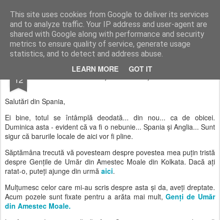
AWGifts România
This site uses cookies from Google to deliver its services
and to analyze traffic. Your IP address and user-agent are
Home
shared with Google along with performance and security
metrics to ensure quality of service, generate usage
statistics, and to detect and address abuse.
JUL
LEARN MORE
GOT IT
Secția de Poliție
12
Salutări din Spania,
Ei bine, totul se întâmplă deodată... din nou... ca de obicei.
Duminica asta - evident că va fi o nebunie... Spania și Anglia... Sunt
sigur că barurile locale de aici vor fi pline.
Săptămâna trecută vă povesteam despre povestea mea puțin tristă
despre Gențile de Umăr din Amestec Moale din Kolkata. Dacă ați
ratat-o, puteți ajunge din urmă
aici
.
Mulțumesc celor care mi-au scris despre asta și da, aveți dreptate.
Acum pozele sunt fixate pentru a arăta mai mult,
Genți de Umăr
din Amestec Moale.