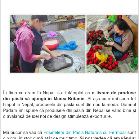
În timp ce eram în Nepal, s-a întâmplat ca
o livrare de produse
din pâslă să ajungă în Marea Britanie
. Și așa cum îmi spun tot
timpul în Nepal, produsele din pâslă sunt din nou la modă. Domnul
Padam îmi spune că produsele din pâslă din Nepal se vând bine și
o avalanșă de idei noi de design stimulează exporturile.
Mă bucur să văd că
Poșetelețe din Pâslă Naturală cu Fermoar
sunt
din nou în stoc după atât de mult timp.
Și pot vedea că am vândut