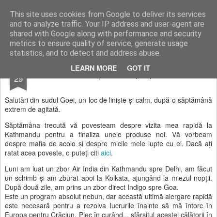
AWGifts România
This site uses cookies from Google to deliver its services
and to analyze traffic. Your IP address and user-agent are
Home
shared with Google along with performance and security
metrics to ensure quality of service, generate usage
statistics, and to detect and address abuse.
NOV
LEARN MORE
GOT IT
Sfârșitul se apropie
29
Salutări din sudul Goei, un loc de liniște și calm, după o săptămână
extrem de agitată.
Săptămâna trecută vă povesteam despre vizita mea rapidă la
Kathmandu pentru a finaliza unele produse noi. Vă vorbeam
despre mafia de acolo și despre micile mele lupte cu ei. Dacă ați
ratat acea poveste, o puteți citi
aici
.
Luni am luat un zbor Air India din Kathmandu spre Delhi, am făcut
un schimb și am zburat apoi la Kolkata, ajungând la miezul nopții.
După două zile, am prins un zbor direct Indigo spre Goa.
Este un program absolut nebun, dar această ultimă alergare rapidă
este necesară pentru a rezolva lucrurile înainte să mă întorc în
Europa pentru Crăciun. Plec în curând... sfârșitul acestei călătorii în