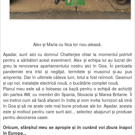
Alex și Maria cu fiica lor nou-aleasă.
Așadar, sunt aici cu domnul Chatterjee chiar la momentul potrivit
pentru a sărbători acest eveniment. Alex și echipa lui au lucrat din
greu la renovarea apartamentului nostru aici în Goa. În perioada
pandemiei era trist și neglijat, termitele și musonul și-au pus
amprenta. Dar în ultimele câteva luni, totul a fost reînnoit. Geamuri
și uși noi, instalație electrică nouă, o bucătărie complet nouă.
Planul meu este să o folosesc ca bază pentru o echipă de achiziții
din partea AW, cu membri din Spania, Slovacia și Marea Britanie. Îi
voi instrui cum să facă afaceri în India și vom invita furnizori să vină
în Goa și să ne arate cele mai bune produse ale lor. Așadar, acesta
este și motivul pentru care sunt aici... selectez abajururi și produse
pentru decorarea casei.
Oricum, sfârșitul meu se apropie și în curând voi zbura înapoi
în Europa...