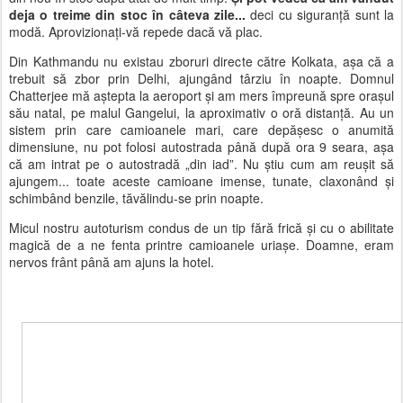
deja o treime din stoc în câteva zile...
deci cu siguranță sunt la
modă. Aprovizionați-vă repede dacă vă plac.
Din Kathmandu nu existau zboruri directe către Kolkata, așa că a
trebuit să zbor prin Delhi, ajungând târziu în noapte. Domnul
Chatterjee mă aștepta la aeroport și am mers împreună spre orașul
său natal, pe malul Gangelui, la aproximativ o oră distanță. Au un
sistem prin care camioanele mari, care depășesc o anumită
dimensiune, nu pot folosi autostrada până după ora 9 seara, așa
că am intrat pe o autostradă „din iad”. Nu știu cum am reușit să
ajungem... toate aceste camioane imense, tunate, claxonând și
schimbând benzile, tăvălindu-se prin noapte.
Micul nostru autoturism condus de un tip fără frică și cu o abilitate
magică de a ne fenta printre camioanele uriașe. Doamne, eram
nervos frânt până am ajuns la hotel.