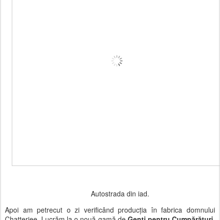
Autostrada din iad.
Apoi am petrecut o zi verificând producția în fabrica domnului
Chatterjee. Lucrăm la o nouă gamă de
Genți pentru Cumpărături
.