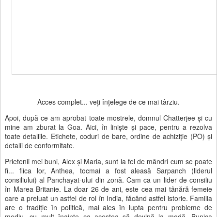
Acces complet... veți înțelege de ce mai târziu.
Apoi, după ce am aprobat toate mostrele, domnul Chatterjee și cu
mine am zburat la Goa. Aici, în liniște și pace, pentru a rezolva
toate detaliile. Etichete, coduri de bare, ordine de achiziție (PO) și
detalii de conformitate.
Prietenii mei buni, Alex și Maria, sunt la fel de mândri cum se poate
fi... fiica lor, Anthea, tocmai a fost aleasă Sarpanch (liderul
consiliului) al Panchayat-ului din zonă. Cam ca un lider de consiliu
în Marea Britanie. La doar 26 de ani, este cea mai tânără femeie
care a preluat un astfel de rol în India, făcând astfel istorie. Familia
are o tradiție în politică, mai ales în lupta pentru probleme de
mediu, cu mult înainte ca acestea să devină la modă. Bunica