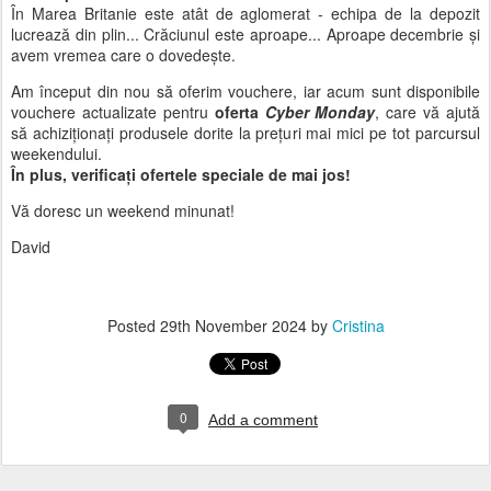
În Marea Britanie este atât de aglomerat - echipa de la depozit
lucrează din plin... Crăciunul este aproape... Aproape decembrie și
avem vremea care o dovedește.
Am început din nou să oferim vouchere, iar acum sunt disponibile
vouchere actualizate pentru
oferta
Cyber Monday
, care vă ajută
să achiziționați produsele dorite la prețuri mai mici pe tot parcursul
weekendului.
În plus, verificați ofertele speciale de mai jos!
Vă doresc un weekend minunat!
David
Posted
29th November 2024
by
Cristina
0
Add a comment