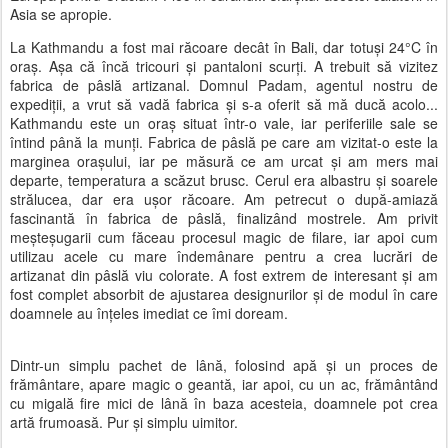
Asia se apropie.
La Kathmandu a fost mai răcoare decât în Bali, dar totuși 24°C în
oraș. Așa că încă tricouri și pantaloni scurți. A trebuit să vizitez
fabrica de pâslă artizanal. Domnul Padam, agentul nostru de
expediții, a vrut să vadă fabrica și s-a oferit să mă ducă acolo...
Kathmandu este un oraș situat într-o vale, iar periferiile sale se
întind până la munți. Fabrica de pâslă pe care am vizitat-o este la
marginea orașului, iar pe măsură ce am urcat și am mers mai
departe, temperatura a scăzut brusc. Cerul era albastru și soarele
strălucea, dar era ușor răcoare. Am petrecut o după-amiază
fascinantă în fabrica de pâslă, finalizând mostrele. Am privit
meșteșugarii cum făceau procesul magic de filare, iar apoi cum
utilizau acele cu mare îndemânare pentru a crea lucrări de
artizanat din pâslă viu colorate. A fost extrem de interesant și am
fost complet absorbit de ajustarea designurilor și de modul în care
doamnele au înțeles imediat ce îmi doream.
Dintr-un simplu pachet de lână, folosind apă și un proces de
frământare, apare magic o geantă, iar apoi, cu un ac, frământând
cu migală fire mici de lână în baza acesteia, doamnele pot crea
artă frumoasă. Pur și simplu uimitor.