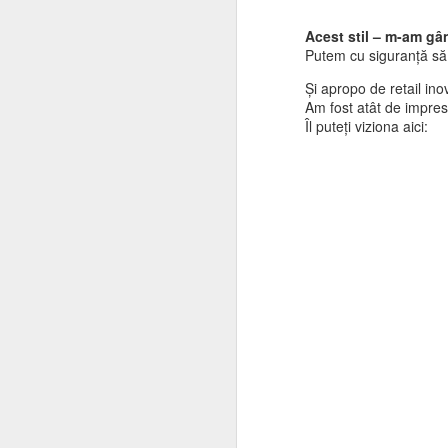
M
fă
Acest stil – m-am gân
M
Putem cu siguranță să 
pr
Și apropo de retail ino
al
Am fost atât de impres
Îl puteți viziona aici:
A
S
S
Ne
Ne
ma
Sa
în
A
C
K