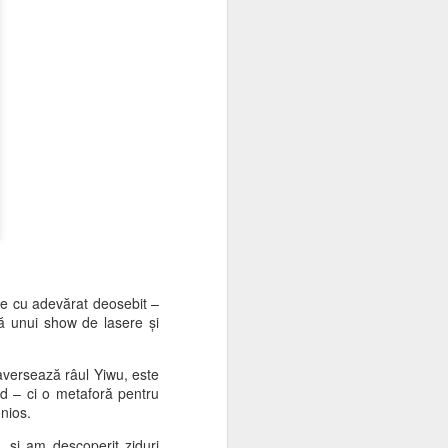
ste cu adevărat deosebit –
ită unui show de lasere și
traversează râul Yiwu, este
od – ci o metaforă pentru
onios.
… și am descoperit ziduri