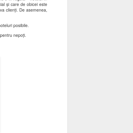
al și care de obicei este
osesc acum în număr mare, sunt colorați,
iva clienți. De asemenea,
 atunci când se adună în stoluri pentru a
oteluri posibile.
te o exprimare prea generoasă.
pentru nepoți.
Pentru Evidența
JUN
12
Cosmică