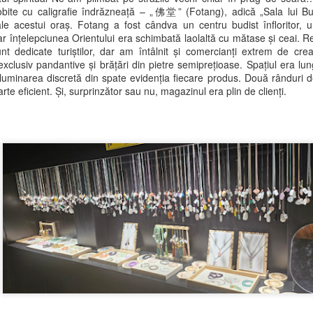
rum spre casă… povestindu-vă despre Regina Victoria, Henderson’s
dobite cu caligrafie îndrăzneață – „佛堂” (Fotang), adică „Sala lui
lish și o săptămână intensă petrecută în Sheffield. Dacă ați ratat-o,
e ale acestui oraș. Fotang a fost cândva un centru budist înfloritor,
teți recupera aici…
iar înțelepciunea Orientului era schimbată laolaltă cu mătase și ceai. Ret
nt dedicate turiștilor, dar am întâlnit și comercianți extrem de cre
 bine… în sfârșit am ajuns acasă.
clusiv pandantive și brățări din pietre semiprețioase. Spațiul era lung 
iluminarea discretă din spate evidenția fiecare produs. Două rânduri de
 trecut aproape trei luni de când am stat cu adevărat în casa mea din
rte eficient. Și, surprinzător sau nu, magazinul era plin de clienți.
ania și trebuie să spun… e bine să fiu din nou aici.
Din Sheffield cu stil… și cămăși elegante
AY
11
Salutări… sper că sunteți bine!
 scriu din Terminalul 2 al aeroportului din Manchester… pentru că da,
nt din nou pe drum. Este foarte aglomerat aici și abia am găsit un loc
de să mă pot așeza să lucrez puțin.
ăptămâna trecută vă povesteam despre călătoria mea nebună… prin
athmandu, Kolkata, Mumbai și apoi Sheffield… Dacă nu ați apucat să
citiți, o găsiți aici.
De la Kathmandu la Kolkata, la Hotelul Kenwood… și
AY
4
un somn de 12 ore
lutări din Sheffield. Mă cazez, ca de obicei, la Hotelul Kenwood.