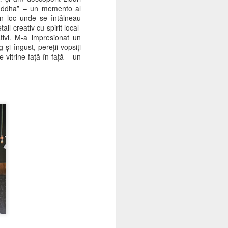
 Buddha” – un memento al
 un loc unde se întâlneau
ail creativ cu spirit local
ativi. M-a impresionat un
și îngust, pereții vopsiți
 vitrine față în față – un