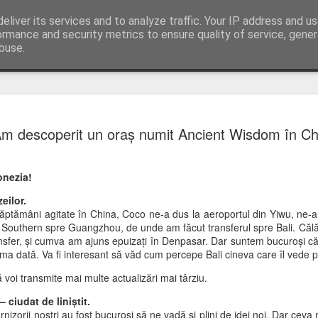
eliver its services and to analyze traffic. Your IP address and u
ormance and security metrics to ensure quality of service, gene
buse.
DEZAMĂG
JUL
m descoperit un oraș numit Ancient Wisdom în Ch
10
EXTREM 
Salutări din Slovacia
onezia!
Ultimele mele zile în Spani
eilor.
Aproape de plajă, copacii păr
ăptămâni agitate în China, Coco ne-a dus la aeroportul din Yiwu, ne-a 
mari de papagali verzi de m
 Southern spre Guangzhou, de unde am făcut transferul spre Bali. Călă
roz. Păreau să fie mai mulți
ansfer, și cumva am ajuns epuizați în Denpasar. Dar suntem bucuroși că
ma dată. Va fi interesant să văd cum percepe Bali cineva care îl vede 
Inițial, aceștia proveneau 
animale de companie. Unii au
voi transmite mai multe actualizări mai târziu.
numeroase de-a lungul coas
mod special terenurile de go
 ciudat de liniștit.
verdeață din jurul orașelor 
rnizorii noștri au fost bucuroși să ne vadă și plini de idei noi. Dar ceva 