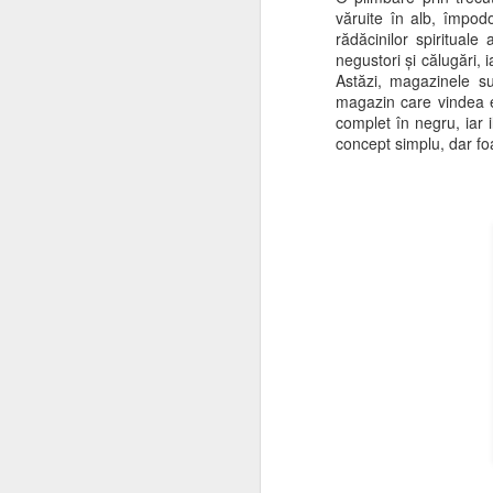
d
văruite în alb, împo
Re
rădăcinilor spiritual
pu
negustori și călugări, 
Astăzi, magazinele su
Ei
magazin care vindea ex
complet în negru, iar 
Au
concept simplu, dar foa
Sp
M
Vă
su
un
S
K
o 
M
Sa