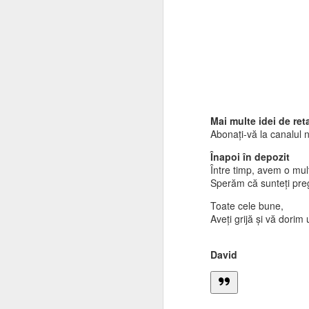
An
să
Ko
Ka
A
Ai
Ch
A
S
Mai multe idei de reta
Abonați-vă la canalul 
Înapoi în depozit
Sp
Între timp, avem o mu
că
Sperăm că sunteți pregă
av
15
Toate cele bune,
co
Aveți grijă și vă dori
S
ne
David
Da
A