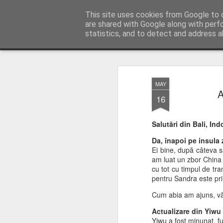
AWGifts România
This site uses cookies from Google to d
are shared with Google along with perf
statistics, and to detect and address a
Magazine
Home
MAY
A
16
Salutări din Bali, Ind
Da, înapoi pe insula z
Ei bine, după câteva s
am luat un zbor China
cu tot cu timpul de tr
pentru Sandra este pri
Cum abia am ajuns, vă 
Actualizare din Yiwu –
Yiwu a fost minunat, fu