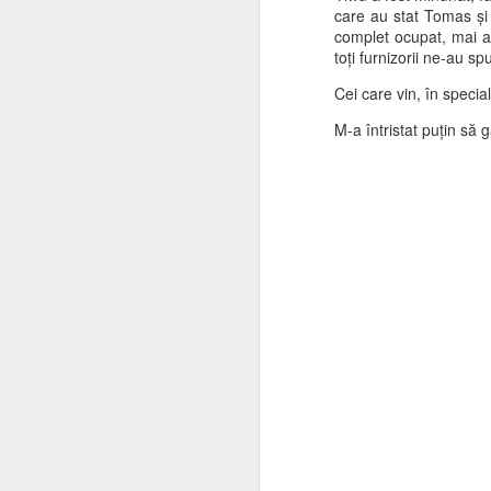
care au stat Tomas și 
complet ocupat, mai al
toți furnizorii ne-au s
Cei care vin, în specia
M-a întristat puțin să
Buddha pe munte
JUL
3
Salutări din nou din