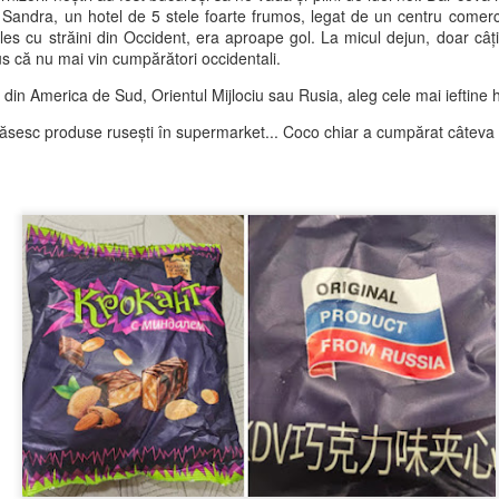
Sandra, un hotel de 5 stele foarte frumos, legat de un centru comerci
Asemenea turiștilor care s
es cu străini din Occident, era aproape gol. La micul dejun, doar câț
gălăgioși și cel mai fericiți
pus că nu mai vin cumpărători occidentali.
„cânta”.
l din America de Sud, Orientul Mijlociu sau Rusia, aleg cele mai ieftine h
De fapt, „a cânta” este poa
 găsesc produse rusești în supermarket... Coco chiar a cumpărat câteva 
O aventură periculoasă
Cea mai lungă zi a
JUN
JUN
26
19
în Mijas
anului și o valiză plină