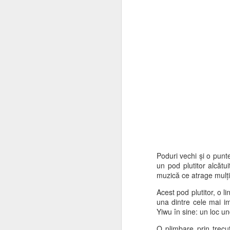
m
Am
no
sp
sp
M
Sa
În
ai
ur
tr
Poduri vechi și o punt
pu
un pod plutitor alcătu
muzică ce atrage mulțim
Am
și
M
Acest pod plutitor, o l
una dintre cele mai i
Yiwu în sine: un loc un
Ul
O plimbare prin trecu