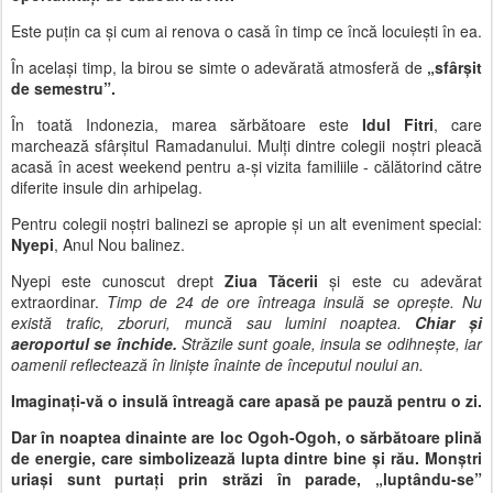
Este puțin ca și cum ai renova o casă în timp ce încă locuiești în ea.
În același timp, la birou se simte o adevărată atmosferă de
„sfârșit
de semestru”.
În toată Indonezia, marea sărbătoare este
Idul Fitri
, care
marchează sfârșitul Ramadanului. Mulți dintre colegii noștri pleacă
acasă în acest weekend pentru a-și vizita familiile - călătorind către
diferite insule din arhipelag.
Pentru colegii noștri balinezi se apropie și un alt eveniment special:
Nyepi
, Anul Nou balinez.
Nyepi este cunoscut drept
Ziua Tăcerii
și este cu adevărat
extraordinar.
Timp de 24 de ore întreaga insulă se oprește. Nu
există trafic, zboruri, muncă sau lumini noaptea.
Chiar și
aeroportul se închide.
Străzile sunt goale, insula se odihnește, iar
oamenii reflectează în liniște înainte de începutul noului an.
Imaginați-vă o insulă întreagă care apasă pe pauză pentru o zi.
Dar în noaptea dinainte are loc
Ogoh-Ogoh
, o sărbătoare plină
de energie, care simbolizează lupta dintre bine și rău. Monștri
uriași sunt purtați prin străzi în parade, „luptându-se”