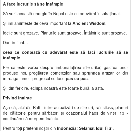
A face lucrurile să se întâmple
Să vezi această energie în Nepal este cu adevărat inspirațional.
Și îmi amintește de ceva important la
Ancient Wisdom
.
Ideile sunt grozave. Planurile sunt grozave. Întâlnirile sunt grozave.
Dar, în final…
ceea ce contează cu adevărat este să faci lucrurile să se
întâmple.
Fie că este vorba despre îmbunătățirea site-urilor, găsirea unor
produse noi, pregătirea comenzilor sau sprijinirea artizanilor din
întreaga lume - progresul se face
pas cu pas
.
Și, din fericire, echipa noastră este foarte bună la asta.
Privind înainte
Așa că, aici din
Bali
- între actualizări de site-uri, rainsticks, planuri
de călătorie pentru sărbători și ocazionalul haos de
vineri 13
-
continuăm să mergem înainte.
Pentru toți prietenii noștri din
Indonezia
:
Selamat Idul Fitri.