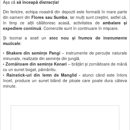
Așa că
să înceapă distracția!
Din fericire, echipa noastră din depozit este formată în mare parte
din oameni din
Flores sau Sumba
, iar mulți sunt creștini, astfel că,
în timp ce alții călătoresc acasă, activitatea de
ambalare și
expediere continuă
. Comenzile sunt în continuare în mișcare.
Și tocmai a sosit un
stoc nou și frumos de instrumente
muzicale
:
•
Shakere din semințe Pangi
– instrumente de percuție naturale
minunate, realizate din semințe din junglă.
•
Zornăitoare din semințe Kenari
– brățări și zornăitoare de mână
cu un sunet bogat, pământiu.
•
Rainstick-uri din lemn de Manglid -
atunci când este întors
încet, produce un sunet blând de ploaie care poate dura câteva
minute.