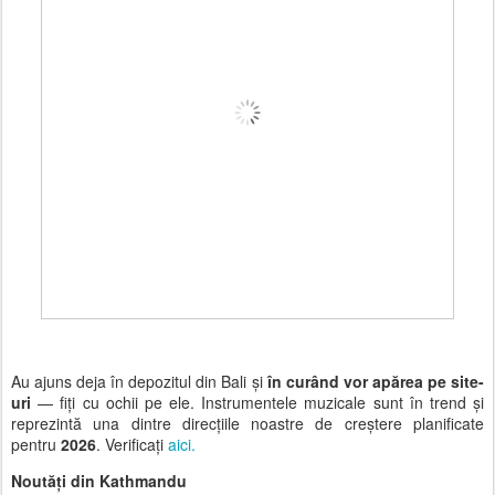
Au ajuns deja în
depozitul din Bali
și
în curând vor apărea pe site-
uri
— fiți cu ochii pe ele.
Instrumentele muzicale sunt în trend
și
reprezintă una dintre direcțiile noastre de creștere planificate
pentru
2026
. Verificați
aici.
Noutăți din Kathmandu