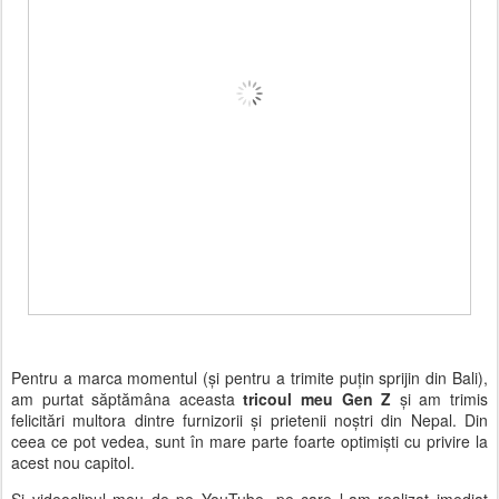
Pentru a marca momentul (și pentru a trimite puțin sprijin din Bali),
am purtat săptămâna aceasta
tricoul meu Gen Z
și am trimis
felicitări multora dintre furnizorii și prietenii noștri din Nepal. Din
ceea ce pot vedea, sunt
în mare parte foarte optimiști
cu privire la
acest nou capitol.
Și videoclipul meu de pe
YouTube
, pe care l-am realizat imediat