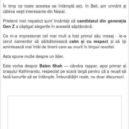
În timp ce toate acestea se întâmplă aici, în Bali, am urmărit și
câteva vești interesante din
Nepal
.
Prietenii mei nepalezi sunt încântați că
candidatul din generația
Gen Z
a câștigat alegerile în această săptămână.
Ce m-a impresionat cel mai mult a fost
primul său mesaj
- le-a
cerut oamenilor să sărbătorească
calm și cu respect
și să își
amintească mai întâi de tinerii care au murit în timpul revoltei.
Asta spune multe despre un lider.
Este vorba despre
Balen Shah
— cândva rapper, apoi primar al
orașului
Kathmandu
, respectat pe scară largă pentru că
a reușit să
facă lucrurile să se întâmple
. Îmbunătățiri reale, nu doar discursuri.