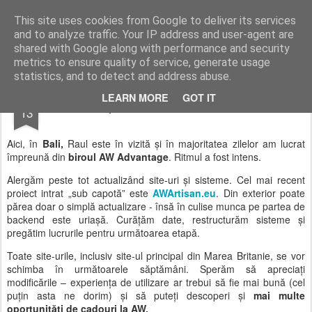
AWGifts România
This site uses cookies from Google to deliver its services
and to analyze traffic. Your IP address and user-agent are
Home
shared with Google along with performance and security
metrics to ensure quality of service, generate usage
statistics, and to detect and address abuse.
MAR
LEARN MORE
GOT IT
O săptămână intensă în Bali…
13
Aici, în
Bali,
Raul este în vizită și în majoritatea zilelor am lucrat
împreună din
biroul AW Advantage
. Ritmul a fost intens.
Alergăm peste tot actualizând site-uri și sisteme. Cel mai recent
proiect intrat „sub capotă” este
AWArtisan.eu
. Din exterior poate
părea doar o simplă actualizare - însă în culise munca pe partea de
backend este uriașă. Curățăm date, restructurăm sisteme și
pregătim lucrurile pentru următoarea etapă.
Toate site-urile, inclusiv site-ul principal din Marea Britanie, se vor
schimba în următoarele săptămâni. Sperăm să apreciați
modificările – experiența de utilizare ar trebui să fie mai bună (cel
puțin asta ne dorim) și să puteți descoperi și
mai multe
oportunități de cadouri la AW.