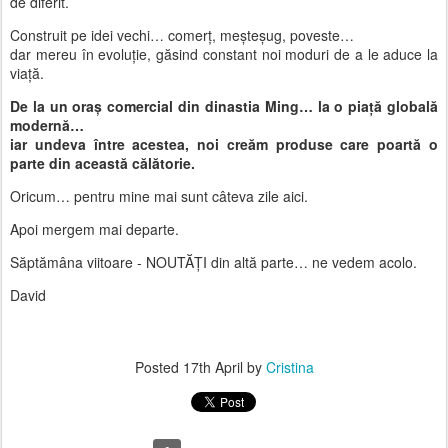
de diferit.
Construit pe idei vechi… comerț, meșteșug, poveste…
dar mereu în evoluție, găsind constant noi moduri de a le aduce la
viață.
De la un oraș comercial din dinastia Ming… la o piață globală
modernă…
iar undeva între acestea, noi creăm produse care poartă o
parte din această călătorie.
Oricum… pentru mine mai sunt câteva zile aici.
Apoi mergem mai departe.
Săptămâna viitoare - NOUTĂȚI din altă parte… ne vedem acolo.
David
Posted
17th April
by
Cristina