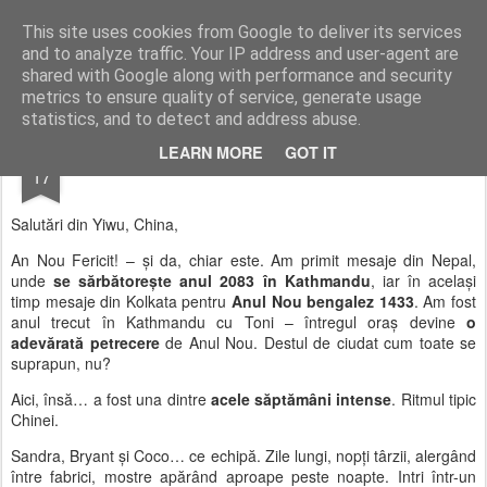
AWGifts România
This site uses cookies from Google to deliver its services
and to analyze traffic. Your IP address and user-agent are
Home
shared with Google along with performance and security
metrics to ensure quality of service, generate usage
statistics, and to detect and address abuse.
APR
LEARN MORE
GOT IT
An Nou Fericit! X2
17
Salutări din Yiwu, China,
An Nou Fericit! – și da, chiar este. Am primit mesaje din Nepal,
unde
se sărbătorește anul 2083 în Kathmandu
, iar în același
timp mesaje din Kolkata pentru
Anul Nou bengalez 1433
. Am fost
anul trecut în Kathmandu cu Toni – întregul oraș devine
o
adevărată petrecere
de Anul Nou. Destul de ciudat cum toate se
suprapun, nu?
Aici, însă… a fost una dintre
acele săptămâni intense
. Ritmul tipic
Chinei.
Sandra, Bryant și Coco… ce echipă. Zile lungi, nopți târzii, alergând
între fabrici, mostre apărând aproape peste noapte. Intri într-un