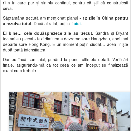
ritm în care pur și simplu continui, pentru că știi că construiești
ceva.
Săptămâna trecută am menționat planul -
12 zile în China pentru
a rezolva totul
. Dacă ai ratat, poți citi
aici
.
Ei bine… cele douăsprezece zile au trecut.
Sandra și Bryant
tocmai au plecat - taxi dimineața devreme spre Hangzhou, apoi mai
departe spre Hong Kong. E un moment puțin ciudat… acea liniște
după toată intensitatea.
Dar eu încă sunt aici, punând la punct ultimele detalii. Verificări
finale, asigurându-mă că tot ceea ce am început se finalizează
exact cum trebuie.