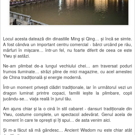
Locul acesta datează din dinastiile Ming și Qing… și încă se simte.
A fost cândva un important centru comercial - bărci urcând pe râu,
mărfuri în mișcare… într-un fel, nu foarte diferit de ceea ce este
Yiwu și astăzi.
Ne-am plimbat de-a lungul vechiului chei… am traversat poduri
frumos iluminate… străzi pline de mici magazine, cu acel amestec
de China tradițională și energie modernă.
Într-un moment privești clădiri tradiționale, iar în următorul vezi un
dragon luminat printre copaci, familii ieșite la plimbare, copii
jucându-se… viața reală în jurul tău.
Am ajuns chiar și la o cină în stil cabaret - dansuri tradiționale din
Yiwu, costume complete, un spectacol adevărat. Genul acela de
moment în care te oprești și îți spui… de asta venim aici.
Și m-a făcut să mă gândesc… Ancient Wisdom nu este chiar atât